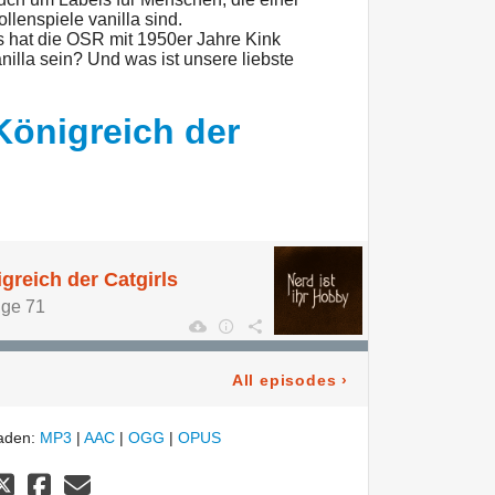
lenspiele vanilla sind.
s hat die OSR mit 1950er Jahre Kink
lla sein? Und was ist unsere liebste
Königreich der
greich der Catgirls
lge 71
All episodes
›
laden:
MP3
|
AAC
|
OGG
|
OPUS