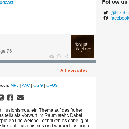
Follow us
odcast
@Nerdist
facebook
lge 76
All episodes
›
laden:
MP3
|
AAC
|
OGG
|
OPUS
Illusionismus, ein Thema auf das früher
as teils als Vorwurf im Raum steht. Dabei
spielen und welche Techniken es dabei gibt.
Blick auf Illusionismus und warum Illusionen