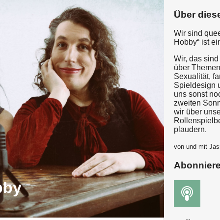
Über dies
Wir sind quee
Hobby“ ist e
Wir, das sind
über Themen
Sexualität, f
Spieldesign 
uns sonst no
zweiten Sonn
wir über unse
Rollenspielb
plaudern.
von und mit Jas
Abonnier
bby