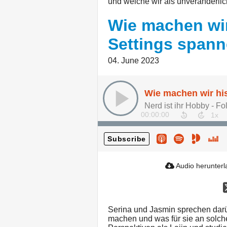
und welche wir als unveränderl
Wie machen wir
Settings span
04. June 2023
Nerd ist ihr Hobby - Fo
00:00:00
Subscribe
Audio herunter
Serina und Jasmin sprechen darü
machen und was für sie an solche