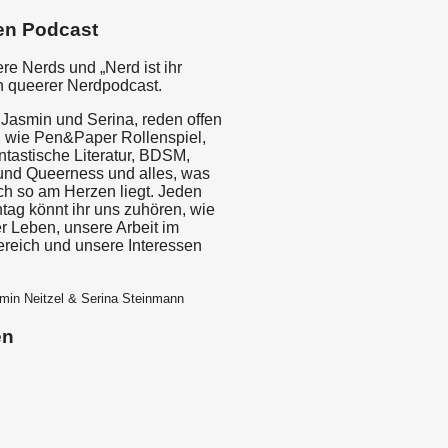
en Podcast
re Nerds und „Nerd ist ihr
in queerer Nerdpodcast.
 Jasmin und Serina, reden offen
 wie Pen&Paper Rollenspiel,
antastische Literatur, BDSM,
und Queerness und alles, was
ch so am Herzen liegt. Jeden
tag könnt ihr uns zuhören, wie
r Leben, unsere Arbeit im
ereich und unsere Interessen
min Neitzel & Serina Steinmann
en