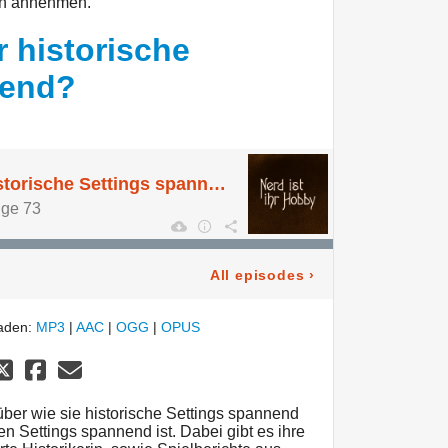
ich annehmen.
 historische
nend?
Wie machen wir historische Settings spannend?
lge 73
All episodes
›
laden:
MP3
|
AAC
|
OGG
|
OPUS
ber wie sie historische Settings spannend
n Settings spannend ist. Dabei gibt es ihre