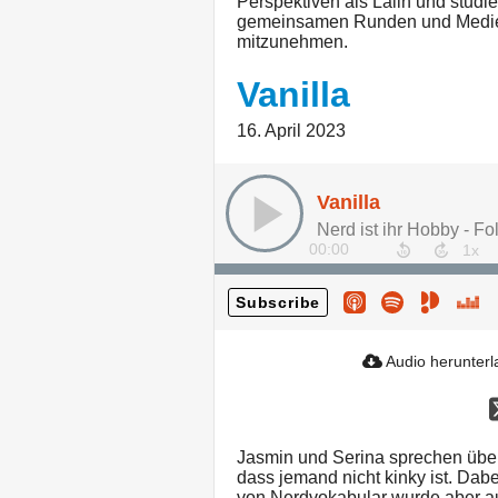
Perspektiven als Laiin und studie
gemeinsamen Runden und Medien
mitzunehmen.
Vanilla
16. April 2023
Vanilla
Nerd ist ihr Hobby - Fo
00:00
Subscribe
Audio herunter
Jasmin und Serina sprechen über 
dass jemand nicht kinky ist. Dab
von Nerdvokabular wurde aber au