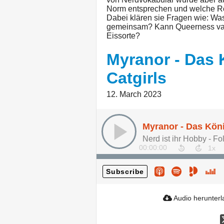
Norm entsprechen und welche Rol
Dabei klären sie Fragen wie: Wa
gemeinsam? Kann Queerness vani
Eissorte?
Myranor - Das 
Catgirls
12. March 2023
Myranor - Das Köni
Nerd ist ihr Hobby - Fo
00:00:00
Subscribe
Audio herunter