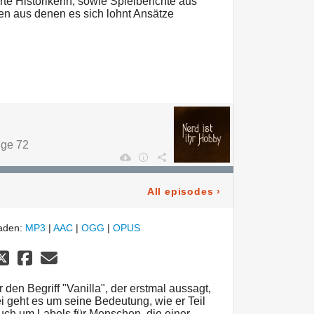
rte Historikerin, sowie Spielberichte aus
 aus denen es sich lohnt Ansätze
lge 72
All episodes
›
laden:
MP3
|
AAC
|
OGG
|
OPUS
den Begriff "Vanilla", der erstmal aussagt,
ei geht es um seine Bedeutung, wie er Teil
ch um Labels für Menschen, die einer